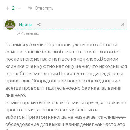
2
Ответить
Ирина
4 лет назад
Лечимся у Алёны Сергеевны уже много лет всей
семьей.Раньше недолюбливала стоматологов,но
после знакомства с ней все изменилось.В самой
клинике очень уютно,нет ощущения,что находишься
в лечебном заведении.Персонал всегда радушен и
приветлив.Оборудование новое и обследование
всегда проводят тщательное,но без навязывания
лишнего.
В наше время очень сложно найти врача,который не
просто лечит,а относится с чуткостью и
заботой.При этом никогда не назначается «лишнее»
обследование для выкачивания денег,как часто это